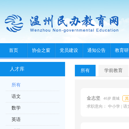
首页
协会之窗
党员建设
通知公告
教育研
人才库
所有
学前教育
所有
语文
金志坚
40岁 鹿城
其
求职意向： 中小学 | 语
数学
英语