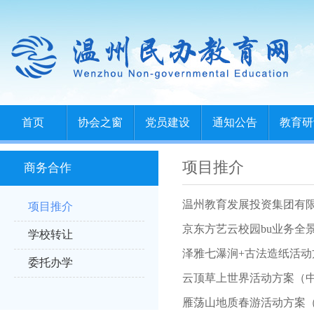
首页
协会之窗
党员建设
通知公告
教育研
项目推介
商务合作
温州教育发展投资集团有
项目推介
京东方艺云校园bu业务全
学校转让
泽雅七瀑涧+古法造纸活动
委托办学
云顶草上世界活动方案（
雁荡山地质春游活动方案（2