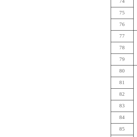
74
75
76
77
78
79
80
81
82
83
84
85