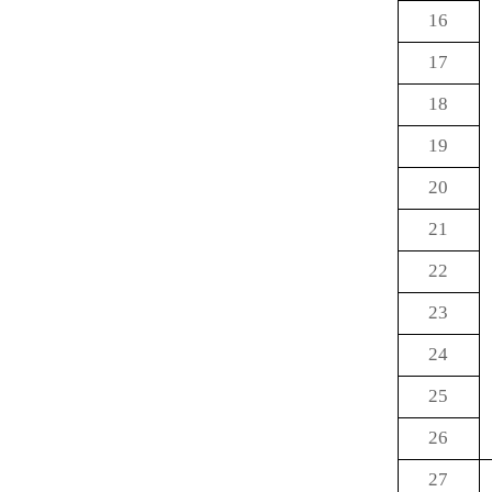
16
17
18
19
20
21
22
23
24
25
26
27